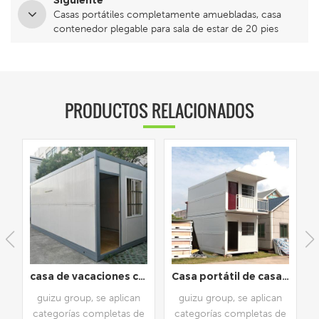
Siguiente
Casas portátiles completamente amuebladas, casa
contenedor plegable para sala de estar de 20 pies
PRODUCTOS RELACIONADOS
 la venta
casa de vacaciones convertida en contenedor de 20 pies pequeña casa prefabricada móvil
Casa portátil de casa de contenedor de vida fabricada de lujo
guizu group, se aplican
guizu group, se aplican
e
categorías completas de
categorías completas de