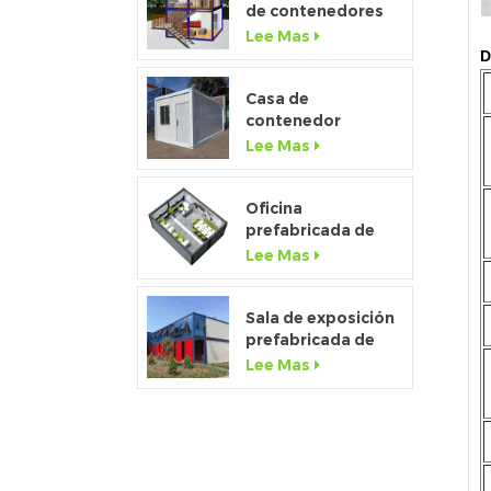
de contenedores
de paquete plano
Lee Mas
de lujo 2020 con
D
cocina y baño
Casa de
contenedor
desmontable de
Lee Mas
bajo costo de
fábrica de china a
la venta
Oficina
prefabricada de
contenedores
Lee Mas
temporales de
paquete plano de
20 pies para el sitio
Sala de exposición
de construcción
prefabricada de
casa contenedor
Lee Mas
móvil de 20 pies
con pared de vidrio