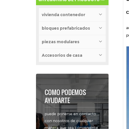
C
vivienda contenedor
a
bloques prefabricados
p
piezas modulares
Accesorios de casa
COMO PODEMOS
AYUDARTE
puede ponerse en contacto
con nosotros de cualquier
manera que sea conveniente