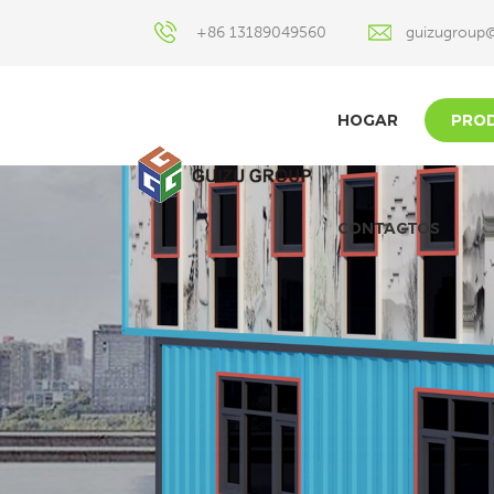
+86 13189049560
guizugroup
HOGAR
PRO
CONTACTOS