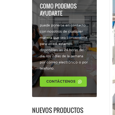
COMO PODEMOS
AYUDARTE
puede ponerse en contacto
con nosotros de cualquier
manera que sea conveniente
para usted. estamos
disponibles las 24 horas del
día, los 7 días de la semana
por correo electrónico o por
teléfono.
CONTÁCTENOS
NUEVOS PRODUCTOS