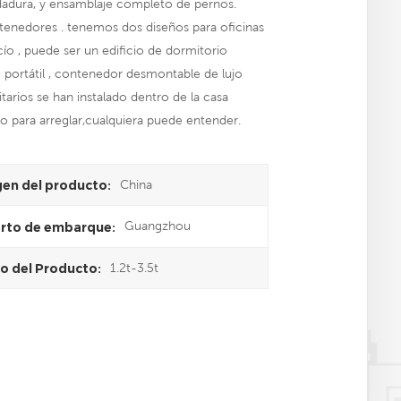
oldadura, y ensamblaje completo de pernos.
tenedores . tenemos dos diseños para oficinas
ío , puede ser un edificio de dormitorio
portátil , contenedor desmontable de lujo
tarios se han instalado dentro de la casa
eo para arreglar,cualquiera puede entender.
China
gen del producto:
Guangzhou
rto de embarque:
1.2t-3.5t
o del Producto: