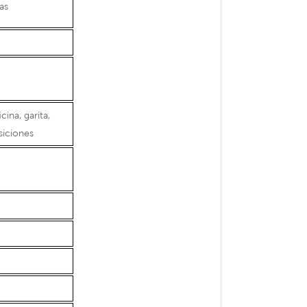
as
ina, garita,
siciones