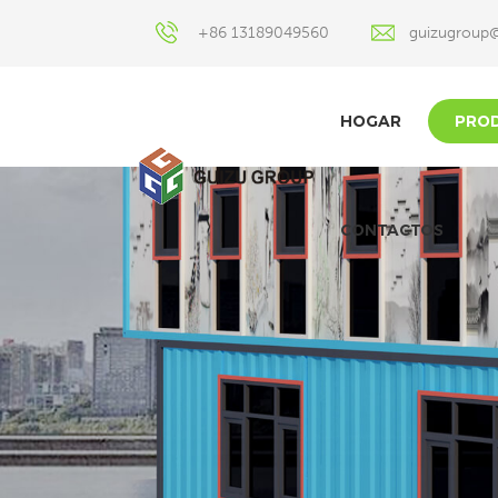
+86 13189049560
guizugroup
HOGAR
PRO
CONTACTOS