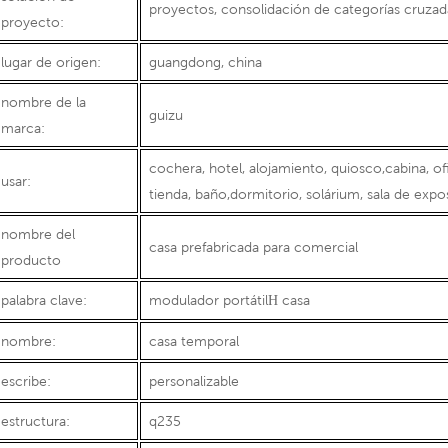
proyectos, consolidación de categorías cruzad
proyecto:
lugar de origen:
guangdong, china
nombre de la
guizu
marca:
cochera, hotel, alojamiento, quiosco,cabina, ofic
usar:
tienda, baño,dormitorio, solárium, sala de expo
nombre del
casa prefabricada para comercial
producto
palabra clave:
modulador portátil
casa
H
nombre:
casa temporal
escribe:
personalizable
estructura:
q235