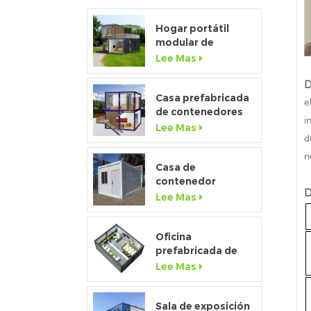
Hogar portátil
modular de
ventana de altura
Lee Mas
completa de gama
alta personalizado
D
Casa prefabricada
e
de contenedores
i
de paquete plano
Lee Mas
d
de lujo 2020 con
cocina y baño
n
Casa de
contenedor
D
desmontable de
Lee Mas
bajo costo de
fábrica de china a
la venta
Oficina
prefabricada de
contenedores
Lee Mas
temporales de
paquete plano de
20 pies para el sitio
Sala de exposición