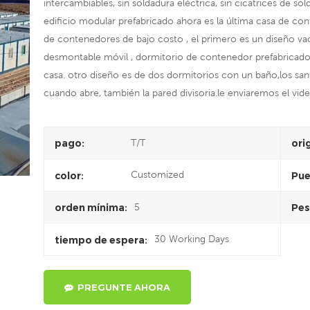
intercambiables, sin soldadura eléctrica, sin cicatrices de s
edificio modular prefabricado
ahora es la última casa de con
de contenedores de bajo costo , el primero es un diseño vac
desmontable móvil , dormitorio de contenedor prefabricado 
casa. otro diseño es de dos dormitorios con un baño,los sani
cuando abre, también la pared divisoria.le enviaremos el vid
T/T
pago:
ori
Customized
color:
Pue
5
orden mínima:
Pes
30 Working Days
tiempo de espera:
PREGUNTE AHORA