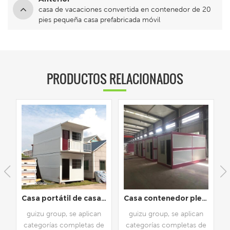
casa de vacaciones convertida en contenedor de 20
pies pequeña casa prefabricada móvil
PRODUCTOS RELACIONADOS
 de 20 pies pequeña casa prefabricada móvil
Casa portátil de casa de contenedor de vida fabricada de lujo
Casa contenedor plegable de 20 pies de instalación rápida y fácil de bajo costo
guizu group, se aplican
guizu group, se aplican
e
categorías completas de
categorías completas de