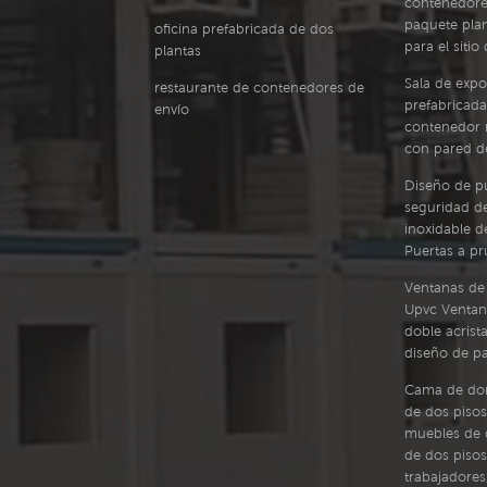
contenedore
paquete pla
oficina prefabricada de dos
para el siti
plantas
Sala de expo
restaurante de contenedores de
prefabricada
envío
contenedor 
con pared de
Diseño de p
seguridad d
inoxidable de
Puertas a p
Ventanas de 
Upvc Ventan
doble acrist
diseño de par
Cama de dor
de dos pisos
muebles de 
de dos pisos
trabajadores,