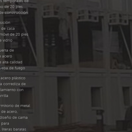
s temporales de
no de 20 pies
o de construcción
sición
 de casa
móvil de 20 pies
 vidrio
uerta de
e acero
 alta calidad
rueba de fuego
acero plástico
a corrediza de
alamiento con
rilla
mitorio de metal
 de acero,
diseño de cama
 para
 literas baratas