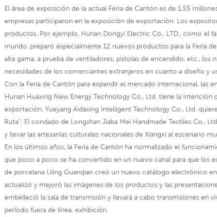
El área de exposición de la actual Feria de Cantón es de 1,55 millon
empresas participaron en la exposición de exportación. Los exposit
productos. Por ejemplo, Hunan Dongyi Electric Co., LTD., como el 
mundo, preparó especialmente 12 nuevos productos para la Feria de 
alta gama, a prueba de ventiladores, pistolas de encendido, etc., lo
necesidades de los comerciantes extranjeros en cuanto a diseño y u
Con la Feria de Cantón para expandir el mercado internacional, las 
Hunan Huaxing New Energy Technology Co., Ltd. tiene la intención de
exportación, Yueyang Aidaxing Intelligent Technology Co., Ltd. quie
Ruta"; El condado de Longshan Jiaba Mei Handmade Textiles Co., Ltd.
y llevar las artesanías culturales nacionales de Xiangxi al escenario mu
En los últimos años, la Feria de Cantón ha normalizado el funcionami
que poco a poco se ha convertido en un nuevo canal para que los ex
de porcelana Liling Guanqian creó un nuevo catálogo electrónico en l
actualizó y mejoró las imágenes de los productos y las presentacion
embelleció la sala de transmisión y llevará a cabo transmisiones en v
período fuera de línea. exhibición.