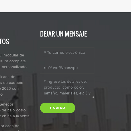
DEJAR UN MENSAJE
TOS
il modular de
ltura completa
a personalizado
ricada de
s de paquete
jo 2020 con
ño
tenedor
ENVIAR
 de bajo costo
e china a la venta
abricada de