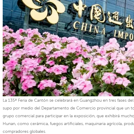
La 135ª Feria de Cantón se celebrará en Guangzhou en tres fases del 1
supo por medio del Departamento de Comercio provincial que un t
grupo comercial para participar en la exposición, que exhibirá mucho
Hunan, como cerámica, fuegos artificiales, maquinaria agrícola, pr
compradores globales.