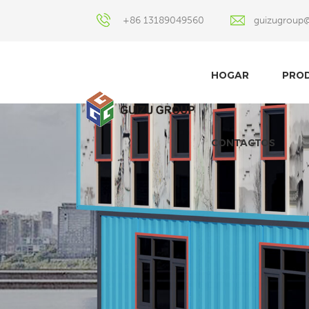
+86 13189049560
guizugroup
HOGAR
PRO
CONTACTOS