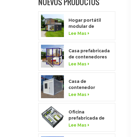
NUEVOS PRODUCTOS
Hogar portátil
modular de
ventana de altura
Lee Mas
completa de gama
alta personalizado
Casa prefabricada
de contenedores
de paquete plano
Lee Mas
de lujo 2020 con
cocina y baño
Casa de
contenedor
desmontable de
Lee Mas
bajo costo de
fábrica de china a
la venta
Oficina
prefabricada de
contenedores
Lee Mas
temporales de
paquete plano de