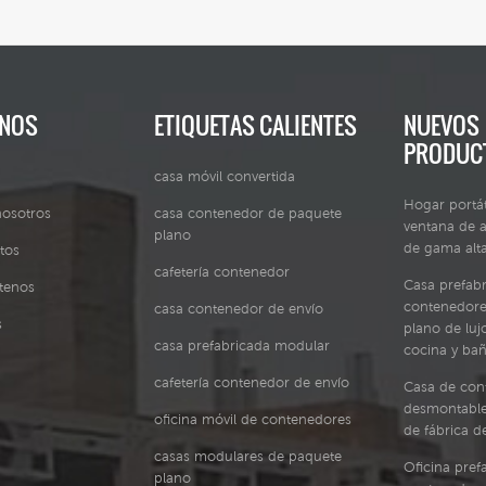
ANOS
ETIQUETAS CALIENTES
NUEVOS
PRODUC
casa móvil convertida
Hogar portát
nosotros
casa contenedor de paquete
ventana de a
plano
de gama alt
tos
cafetería contenedor
Casa prefab
tenos
contenedore
casa contenedor de envío
s
plano de lu
casa prefabricada modular
cocina y ba
cafetería contenedor de envío
Casa de con
desmontable
oficina móvil de contenedores
de fábrica d
casas modulares de paquete
Oficina pref
plano