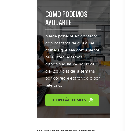
COMO PODEMOS
AYUDARTE
puede ponerse en contacto
con nosotros de cualquier
manera que sea conveniente
para usted. estamos
disponibles las 24 horas del
día, los 7 días de la semana
por correo electrónico o por
teléfono.
CONTÁCTENOS