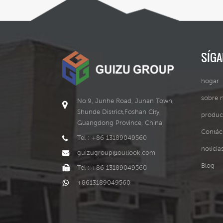
SÍG
hogar
sobre 
No.9, Junhe Road, Junan Town,
Shunde District,Foshan City,
produc
Guangdong Province, China.
Contác
Tel : +86 13189049560
noticia
guizugroup@outlook.com
Blog
Tel : +86 13189049560
+8613189049560