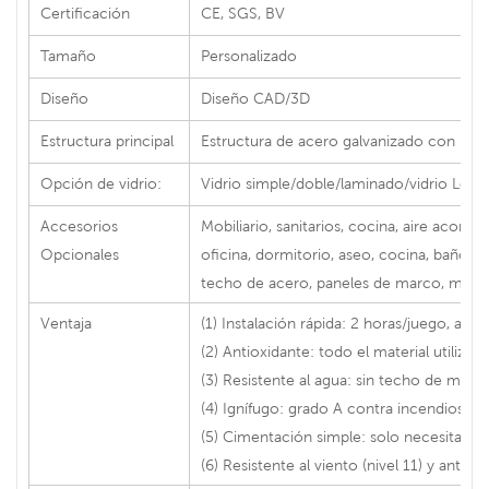
Certificación
CE, SGS, BV
Tamaño
Personalizado
Diseño
Diseño CAD/3D
Estructura principal
Estructura de acero galvanizado con pare
Opción de vidrio:
Vidrio simple/doble/laminado/vidrio Low
Accesorios
Mobiliario, sanitarios, cocina, aire acon
Opcionales
oficina, dormitorio, aseo, cocina, baño, d
techo de acero, paneles de marco, materi
Ventaja
(1) Instalación rápida: 2 horas/juego, ah
(2) Antioxidante: todo el material utiliza 
(3) Resistente al agua: sin techo de mader
(4) Ignífugo: grado A contra incendios
(5) Cimentación simple: solo necesita 12
(6) Resistente al viento (nivel 11) y antisí