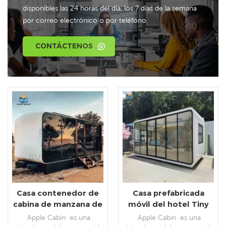
disponibles las 24 horas del día, los 7 días de la semana
por correo electrónico o por teléfono.
CONTÁCTENOS
Casa contenedor de
Casa prefabricada
cabina de manzana de
móvil del hotel Tiny
lujo de alta calidad
Apple Cabin
Apple Cabin es una
Apple Cabin es una