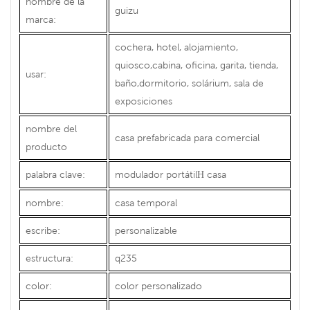
nombre de la
guizu
marca:
cochera, hotel, alojamiento,
quiosco,cabina, oficina, garita, tienda,
usar:
baño,dormitorio, solárium, sala de
exposiciones
nombre del
casa prefabricada para comercial
producto
palabra clave:
modulador portátil
casa
H
nombre:
casa temporal
escribe:
personalizable
estructura:
q235
color:
color personalizado