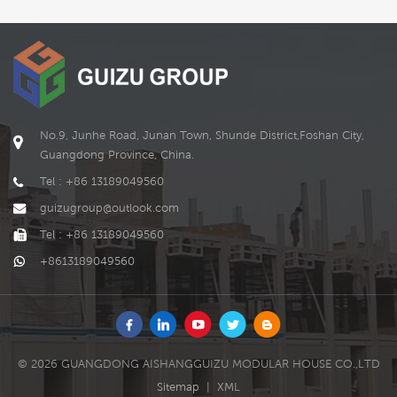
forma , se pueden
personalizar de acuerdo
LEE MAS
LEE MAS
con las necesidades o
cliente f.
No.9, Junhe Road, Junan Town, Shunde District,Foshan City,
Guangdong Province, China.
Tel : +86 13189049560
guizugroup@outlook.com
Tel : +86 13189049560
+8613189049560
© 2026 GUANGDONG AISHANGGUIZU MODULAR HOUSE CO.,LTD
Sitemap
|
XML