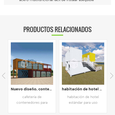
PRODUCTOS RELACIONADOS
Nuevo diseño, contenedor de envío prefabricado de 40 pies, cafetería
habitación de hotel prefabricada de estilo de vida rural dúplex
s
cafetería de
habitación de hotel
al
contenedores para
estándar para uso
diseño creativo
comercial y residencial,
comercial,.
personalizable disponible.