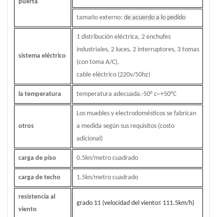
puerta
tamaño externo:
de acuerdo a lo pedido
1 distribución eléctrica, 2 enchufes
industriales, 2 luces, 2 interruptores, 3 tomas
sistema eléctrico
(con toma A/C),
cable eléctrico (220v/50hz)
la temperatura
temperatura adecuada.-50
°
c~+50
°
C
Los muebles y electrodomésticos se fabrican
otros
a medida según sus requisitos (costo
adicional)
carga de piso
0.5kn/metro cuadrado
carga de techo
1.5kn/metro cuadrado
resistencia al
grado 11 (velocidad del viento
≤
111.5km/h)
viento