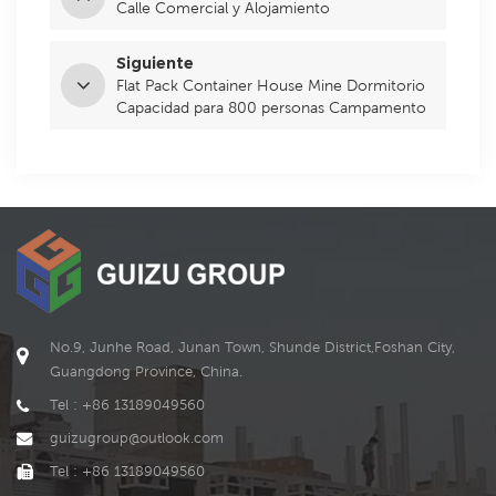
Calle Comercial y Alojamiento
Siguiente
Flat Pack Container House Mine Dormitorio
Capacidad para 800 personas Campamento
No.9, Junhe Road, Junan Town, Shunde District,Foshan City,
Guangdong Province, China.
Tel : +86 13189049560
guizugroup@outlook.com
Tel : +86 13189049560