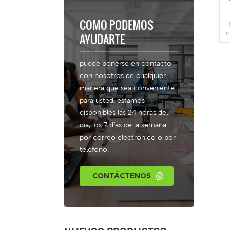
COMO PODEMOS
c
AYUDARTE
puede ponerse en contacto
c
con nosotros de cualquier
manera que sea conveniente
para usted. estamos
b
disponibles las 24 horas del
día, los 7 días de la semana
p
por correo electrónico o por
teléfono.
CONTÁCTENOS