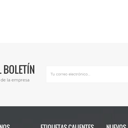
base plana.
L BOLETÍN
s de la empresa
ANOS
ETIQUETAS CALIENTES
NUEVOS