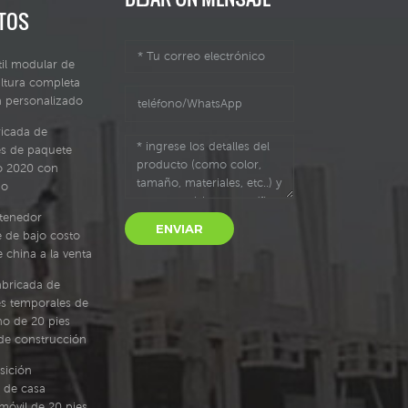
TOS
il modular de
ltura completa
a personalizado
ricada de
s de paquete
jo 2020 con
ño
tenedor
ENVIAR
 de bajo costo
e china a la venta
abricada de
s temporales de
no de 20 pies
o de construcción
sición
 de casa
móvil de 20 pies