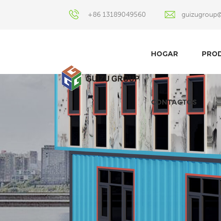
+86 13189049560
guizugroup
HOGAR
PRO
CONTACTOS