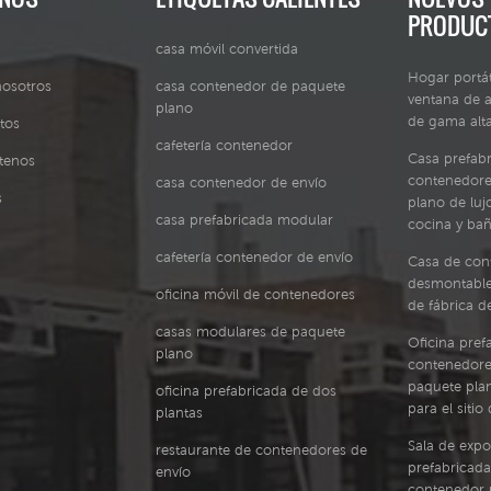
PRODUC
casa móvil convertida
Hogar portát
nosotros
casa contenedor de paquete
ventana de a
plano
de gama alt
tos
cafetería contenedor
Casa prefab
tenos
contenedore
casa contenedor de envío
s
plano de lu
casa prefabricada modular
cocina y ba
cafetería contenedor de envío
Casa de con
desmontable
oficina móvil de contenedores
de fábrica d
casas modulares de paquete
Oficina pref
plano
contenedore
paquete pla
oficina prefabricada de dos
para el siti
plantas
Sala de expo
restaurante de contenedores de
prefabricada
envío
contenedor 