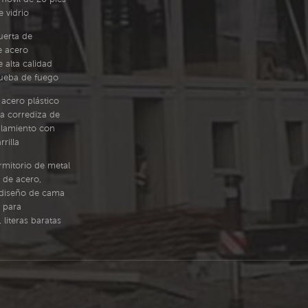
 vidrio
uerta de
e acero
 alta calidad
rueba de fuego
acero plástico
a corrediza de
alamiento con
rilla
mitorio de metal
 de acero,
diseño de cama
 para
 literas baratas