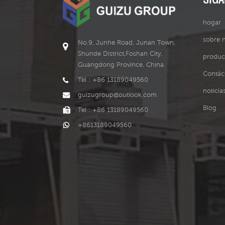
hogar
sobre 
No.9, Junhe Road, Junan Town,
Shunde District,Foshan City,
produc
Guangdong Province, China.
Contác
Tel : +86 13189049560
noticia
guizugroup@outlook.com
Blog
Tel : +86 13189049560
+8613189049560