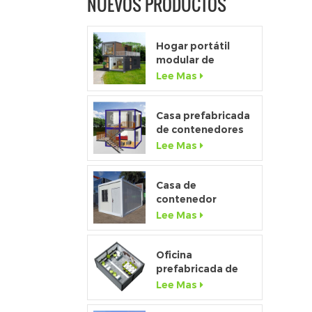
NUEVOS PRODUCTOS
p
Hogar portátil
modular de
m
ventana de altura
Lee Mas
completa de gama
alta personalizado
s
Casa prefabricada
de contenedores
de paquete plano
Lee Mas
e
de lujo 2020 con
cocina y baño
Casa de
e
contenedor
q
desmontable de
Lee Mas
bajo costo de
fábrica de china a
i
la venta
Oficina
e
prefabricada de
contenedores
Lee Mas
p
temporales de
s
paquete plano de