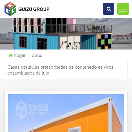
Qué Estás Buscando?
hogar
otros
Casas portátiles prefabricadas de contenedores vivos
ensamblados de lujo