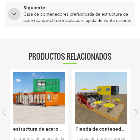
Siguiente
Casa de contenedores prefabricada de estructura de
acero sándwich de instalación rápida de venta caliente
PRODUCTOS RELACIONADOS
e amueblado
Tienda de contenedores de envío de 20 pies y 40 pies, tienda prefabricada
Nuevo diseño, contenedor de envío prefabricado de 40 pies, cafetería
a
tienda de contenedores
cafetería de