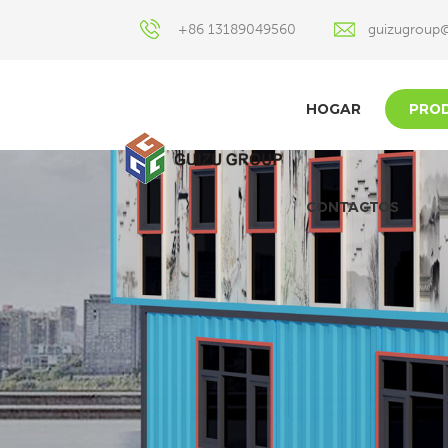
+86 13189049560
guizugroup
HOGAR
PRO
CONTACTOS