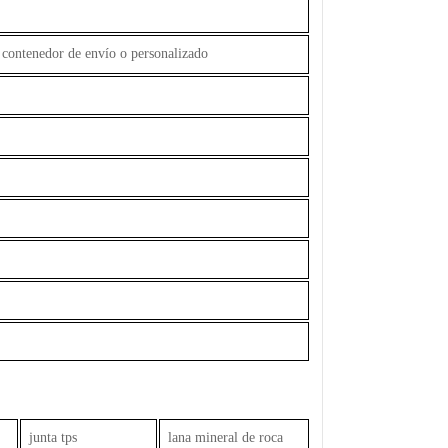
 contenedor de envío o personalizado
junta tps
lana mineral de roca