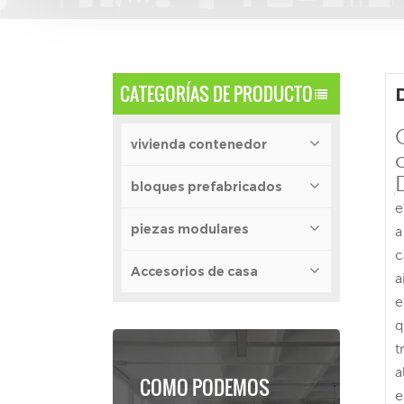
CATEGORÍAS DE PRODUCTO
vivienda contenedor
bloques prefabricados
e
piezas modulares
a
c
Accesorios de casa
a
e
q
t
a
COMO PODEMOS
e