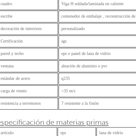
cuadro
Viga H soldada/laminada en caliente
escribe
contenedor de embalaje , reconstrucción de
decoración de interiores
personalizado
Certificación
sgs
pared y techo
eps o panel de lana de vidrio
ventana
aleación de aluminio o pvc
estándar de acero
q235
carga de viento
<35 m/s
resistencia a terremotos
7 resistente a la fisión
especificación de materias primas
artículo
eps
lana de vidrio