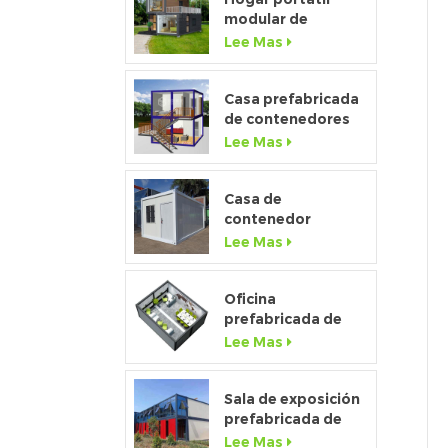
modular de
ventana de altura
Lee Mas
completa de gama
alta personalizado
Casa prefabricada
de contenedores
de paquete plano
Lee Mas
de lujo 2020 con
cocina y baño
Casa de
contenedor
desmontable de
Lee Mas
bajo costo de
fábrica de china a
la venta
Oficina
prefabricada de
contenedores
Lee Mas
temporales de
paquete plano de
20 pies para el sitio
Sala de exposición
de construcción
prefabricada de
casa contenedor
Lee Mas