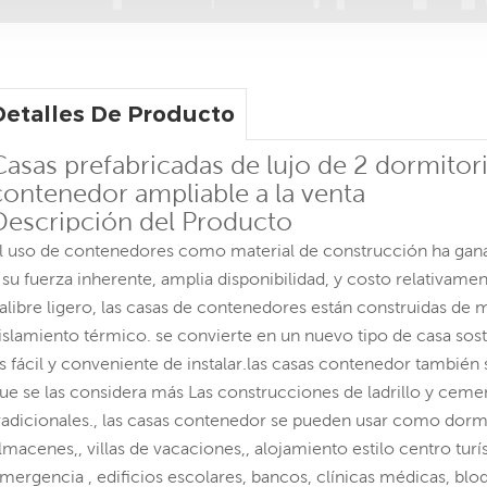
Detalles De Producto
Casas prefabricadas de lujo de 2 dormitori
contenedor ampliable a la venta
Descripción del Producto
l uso de contenedores como material de construcción ha gana
 su fuerza inherente, amplia disponibilidad, y costo relativam
alibre ligero, las casas de contenedores están construidas de 
islamiento térmico. se convierte en un nuevo tipo de casa sos
s fácil y conveniente de instalar.las casas contenedor también
ue se las considera más Las construcciones de ladrillo y ceme
radicionales., las casas contenedor se pueden usar como dormit
lmacenes,, villas de vacaciones,, alojamiento estilo centro turís
mergencia , edificios escolares, bancos, clínicas médicas, bl