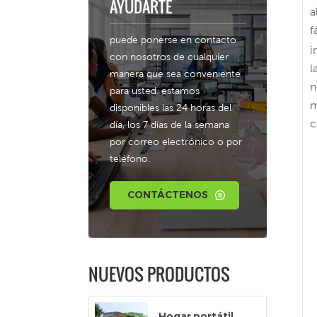
AYUDARTE
a
f
puede ponerse en contacto
i
con nosotros de cualquier
l
manera que sea conveniente
n
para usted. estamos
m
disponibles las 24 horas del
c
día, los 7 días de la semana
por correo electrónico o por
teléfono.
CONTÁCTENOS
NUEVOS PRODUCTOS
Hogar portátil