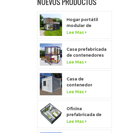
NUEVOS PRODUCTOS
Hogar portátil
modular de
ventana de altura
Lee Mas
completa de gama
alta personalizado
Casa prefabricada
de contenedores
de paquete plano
Lee Mas
2
de lujo 2020 con
cocina y baño
Casa de
contenedor
desmontable de
Lee Mas
bajo costo de
fábrica de china a
la venta
Oficina
prefabricada de
contenedores
Lee Mas
temporales de
paquete plano de