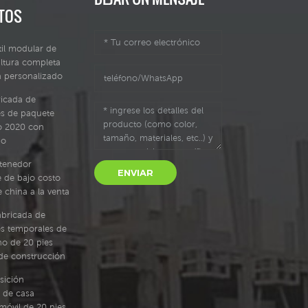
TOS
il modular de
ltura completa
a personalizado
ricada de
s de paquete
jo 2020 con
ño
tenedor
ENVIAR
 de bajo costo
e china a la venta
abricada de
s temporales de
no de 20 pies
o de construcción
sición
 de casa
móvil de 20 pies