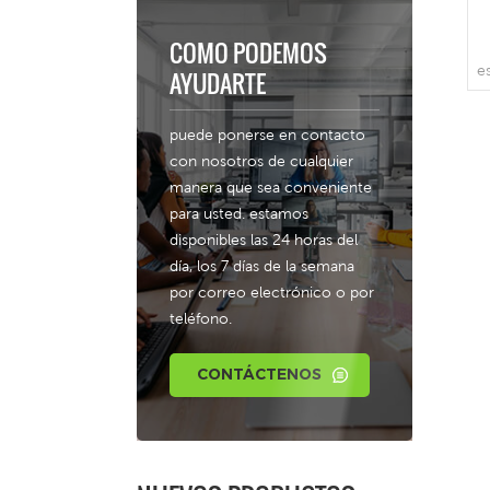
COMO PODEMOS
e
AYUDARTE
puede ponerse en contacto
con nosotros de cualquier
manera que sea conveniente
D
para usted. estamos
disponibles las 24 horas del
día, los 7 días de la semana
por correo electrónico o por
teléfono.
CONTÁCTENOS
1