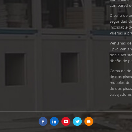
1105.3 1092.15 1391.14
534.46 706.64 905.97
con pared de
1690.13 Planta baja
1105.3 1092.15 1391.14
nstalación Ventajas del
1690.13 Planta baja
Diseño de p
roducto Solicitud
Instalación Ventajas del
seguridad d
Embalaje y envío
producto Solicitud
inoxidable de
Embalaje y envío
Puertas a p
Ventanas de 
Upvc Ventan
doble acrist
diseño de par
Cama de dor
de dos pisos
muebles de 
de dos pisos
trabajadores,