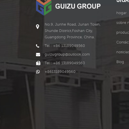
hogar
1
sobre 
No.9, Junhe Road, Junan Town,
Shunde District,Foshan City,
produc
1
Guangdong Province, China.
Contác
Tel : +86 13189049560
1
noticia
guizugroup@outlook.com
3
Blog
Tel : +86 13189049560
+8613189049560
1
1
1