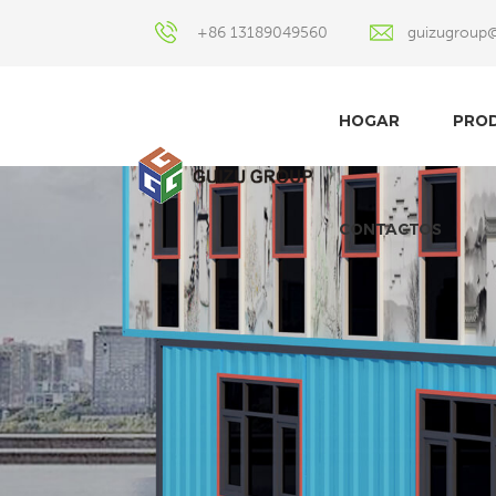
+86 13189049560
guizugroup
HOGAR
PRO
CONTACTOS