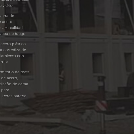
 vidrio
uerta de
e acero
 alta calidad
rueba de fuego
acero plástico
a corrediza de
alamiento con
rilla
mitorio de metal
 de acero,
diseño de cama
 para
 literas baratas