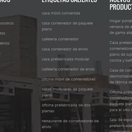
PRODUC
333,64 410.12 544.33
1029.76 1249.26 k 257.16
697,29 850.24 845.51
333.64 410.12 544.33
casa móvil convertida
074.94 1304.37 k 268,3
697.29 850.24 845.51
Hogar portát
nosotros
casa contenedor de paquete
348.09 427,88 567,52
1074.94 1304.37 k 268.3
ventana de a
plano
727.1 886,68 880.74
348.09 427.88 567.52
de gama alt
tos
120.11 1359.48 k 279,44
727.1 886.68 880.74
cafetería contenedor
362,54 445.64 590.71
1120.11 1359.48 k 279.44
Casa prefab
tenos
756,91 923.11 815.98
362.54 445.64 590.71
contenedore
casa contenedor de envío
165.28 1414.58 k 290.58
756.91 923.11 815.98
s
plano de lu
76,99 463,4 613,9 786,72
1165.28 1414.58 k 290.58
casa prefabricada modular
cocina y ba
959,55 951.21 1210.45
376.99 463.4 613.9 786.72
cafetería contenedor de envío
Casa de con
1469.69 k 301.72 391,44
959.55 951.21 1210.45
desmontable
481.17 637.08 816.53
1469.69 k 301.72 391.44
oficina móvil de contenedores
de fábrica d
995,99 986.45 1255.63
481.17 637.08 816.53
1524.8 k 312.85 405.89
995.99 986.45 1255.63
casas modulares de paquete
Oficina pref
498.93 660.27 846.35
1524.8 k 312.85 405.89
plano
contenedore
1032.42 1021.68 1300.8
498.93 660.27 846.35
paquete pla
oficina prefabricada de dos
579.91 k 323,99 420.34
1032.42 1021.68 1300.8
para el siti
plantas
516.69 683,46 876.16
1579.91 k 323.99 420.34
068.86 1056.92 1345,97
516.69 683.46 876.16
Sala de expo
restaurante de contenedores de
635.02 k 335.13 434,79
1068.86 1056.92 1345.97
prefabricada
envío
534,46 706.64 905.97
1635.02 k 335.13 434.79
contenedor 