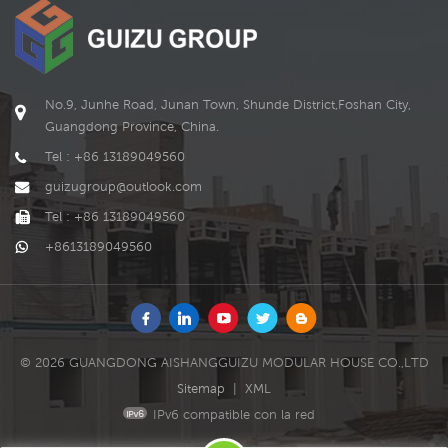
No.9, Junhe Road, Junan Town, Shunde District,Foshan City,
Guangdong Province, China.
Tel : +86 13189049560
guizugroup@outlook.com
Tel : +86 13189049560
+8613189049560
© 2026 GUANGDONG AISHANGGUIZU MODULAR HOUSE CO.,LTD
Sitemap
|
XML
IPv6 compatible con la red