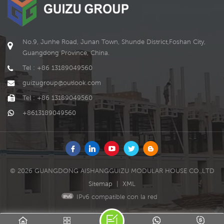
cliente f.
No.9, Junhe Road, Junan Town, Shunde District,Foshan City,
Guangdong Province, China.
Tel : +86 13189049560
guizugroup@outlook.com
Tel : +86 13189049560
+8613189049560
© 2026 GUANGDONG AISHANGGUIZU MODULAR HOUSE CO.,LTD
Sitemap
|
XML
IPv6 compatible con la red