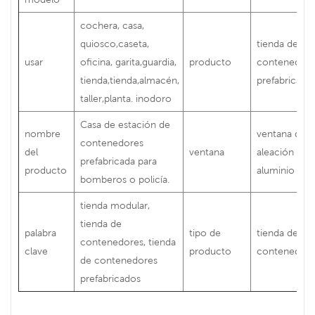
cochera, casa,
quiosco,caseta,
tienda de
usar
oficina, garita,guardia,
producto
contenedore
tienda,tienda,almacén,
prefabricado
taller,planta. inodoro
Casa de estación de
nombre
ventana de
contenedores
del
ventana
aleación de
prefabricada para
producto
aluminio
bomberos o policía.
tienda modular,
tienda de
palabra
tipo de
tienda de
contenedores, tienda
clave
producto
contenedore
de contenedores
prefabricados