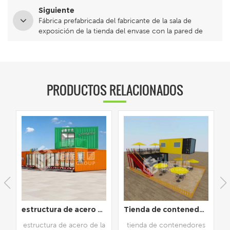
Siguiente
Fábrica prefabricada del fabricante de la sala de
exposición de la tienda del envase con la pared de
cristal
PRODUCTOS RELACIONADOS
e amueblado
Tienda de contenedores de envío de 20 pies y 40 pies, tienda prefabricada
Nuevo diseño, contenedor de envío prefabricado de 40 pies, cafetería
a
tienda de contenedores
cafetería de