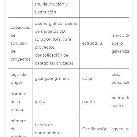
situ,devolución y
sustitución
diseño gráfico, diseño
capacidad
de modelos 3D,
de
marco de
solución total para
solución
estructura
acero
proyectos,
de
galvanizado
consolidación de
proyectos
categorías cruzadas
lugar de
color
guangdong, china
color
origen
personalizad
nombre
puerta de
de la
guizu
puerta
acero
marca
número
tienda de
de
Certificación
sgs,ce,iso
contenedores
modelo