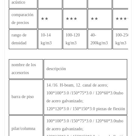
acústico
comparación
★★
★★★
★★
★★★★
de precios
rango de
10-14
100-120
40-
100-250
densidad
kg/m3
kg/m3
200kg/m3
kg/m3
nombre de los
descripción
accesorios
14./16. H-beam, 12. canal de acero;
100*100*3.0 /150*75*3.0 / 120*60*3.0tubo
barra de piso
de acero galvanizado;
120*120*3.0 / 150*150*3.0 piezas de flexión
100*100*3.0 /150*75*3.0 / 120*60*3.0tubo
pilar/columna
de acero galvanizado;