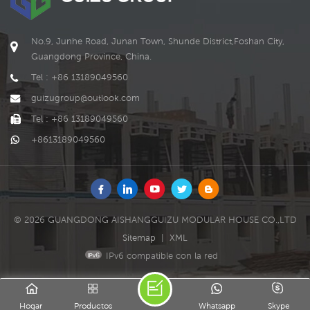
modificaciones. la tienda
de contenedores de
envío es uno de los
No.9, Junhe Road, Junan Town, Shunde District,Foshan City,
productos de GUIZU.
Guangdong Province, China.
Tel : +86 13189049560
guizugroup@outlook.com
Tel : +86 13189049560
+8613189049560
© 2026 GUANGDONG AISHANGGUIZU MODULAR HOUSE CO.,LTD
Sitemap
|
XML
IPv6 compatible con la red
Hogar
Productos
Whatsapp
Skype