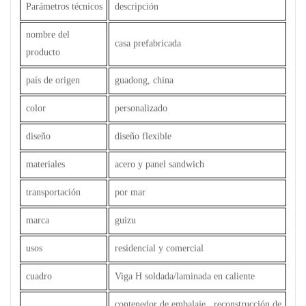
Parámetros técnicos
descripción
nombre del
casa prefabricada
producto
país de origen
guadong, china
color
personalizado
diseño
diseño flexible
materiales
acero y panel sandwich
transportación
por mar
marca
guizu
usos
residencial y comercial
cuadro
Viga H soldada/laminada en caliente
contenedor de embalaje , reconstrucción de