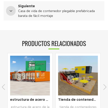
Siguiente
Casa de vida de contenedor plegable prefabricada
barata de fácil montaje
PRODUCTOS RELACIONADOS
e amueblado
Tienda de contenedores de envío de 20 pies y 40 pies, tienda prefabricada
Nuevo diseño, contenedor de envío prefabricado de 40 pies, cafetería
a
tienda de contenedores
cafetería de