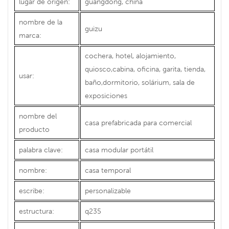
lugar de origen:
guangdong, china
nombre de la
guizu
marca:
cochera, hotel, alojamiento,
quiosco,cabina, oficina, garita, tienda,
usar:
baño,dormitorio, solárium, sala de
exposiciones
nombre del
casa prefabricada para comercial
producto
palabra clave:
casa modular portátil
nombre:
casa temporal
escribe:
personalizable
estructura:
q235