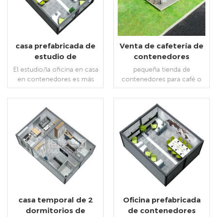
casa prefabricada de
Venta de cafetería de
estudio de
contenedores
contenedor de
prefabricados de
El estudio/la oficina en casa
pequeña tienda de
paquete plano de
China
en contenedores es más
contenedores para café o
china a la venta
económico que otros
bocadillos
métodos de construcción,,
más sostenible y respetuoso
con el medio ambiente y se
LEE MAS
LEE MAS
puede construir
rápidamente.
casa temporal de 2
Oficina prefabricada
dormitorios de
de contenedores