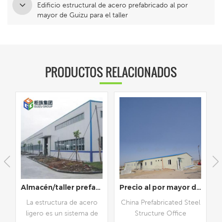
Edificio estructural de acero prefabricado al por
mayor de Guizu para el taller
PRODUCTOS RELACIONADOS
bricada
Almacén/taller prefabricado de construcción de estructura de acero prefabricada moderna
Precio al por mayor de la oficina de la estructura de acero prefabricada de China
La estructura de acero
China Prefabricated Steel
ligero es un sistema de
Structure Office