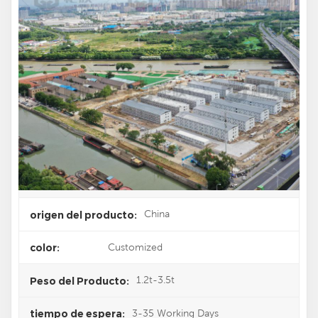
Alojamiento Del Apartamento Del Contenedor Para
Sudáfrica
La casa contenedor es ampliamente utilizada para escuelas,
alojamiento para trabajadores, oficinas, comedores, tiendas
para trabajadores, almacenes, edificios temporales, edificios
residenciales, etc.
FPC-0011
artículo NO.:
T/T
pago:
China
origen del producto:
Customized
color:
1.2t-3.5t
Peso del Producto:
3-35 Working Days
tiempo de espera: