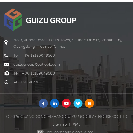
No.9, Junhe Road, Junan Town, Shunde District,Foshan City,
Guangdong Province, China.
Tel : +86 13189049560
guizugroup@outlook.com
Tel : +86 13189049560
+8613189049560
© 2026 GUANGDONG AISHANGGUIZU MODULAR HOUSE CO.,LTD
Sitemap
|
XML
IPv6 compatible con la red