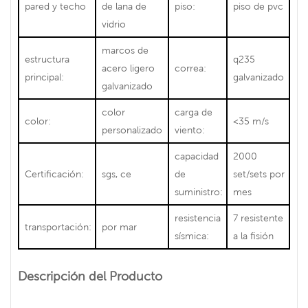
pared y techo
de lana de
piso:
piso de pvc
vidrio
marcos de
estructura
q235
acero ligero
correa:
principal:
galvanizado
galvanizado
color
carga de
color:
<35 m/s
personalizado
viento:
capacidad
2000
Certificación:
sgs, ce
de
set/sets por
suministro:
mes
resistencia
7 resistente
transportación:
por mar
sísmica:
a la fisión
Descripción del Producto