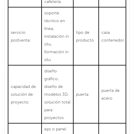
cafetería
soporte
técnico en
línea,
servicio
tipo de
casa
instalación in
postventa:
producto
contenedor
situ,
formación in
situ
diseño
gráfico,
capacidad de
diseño de
puerta de
solución de
modelos 3D,
puerta:
acero
proyecto:
solución total
para
proyectos
eps o panel